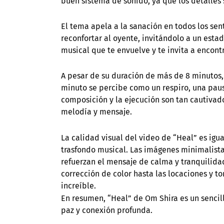
buen sistema de sonido, ya que los detalles
El tema apela a la sanación en todos los sen
reconfortar al oyente, invitándolo a un esta
musical que te envuelve y te invita a encontra
A pesar de su duración de más de 8 minutos, 
minuto se percibe como un respiro, una paus
composición y la ejecución son tan cautivad
melodía y mensaje.
La calidad visual del video de “Heal” es i
trasfondo musical. Las imágenes minimalistas
refuerzan el mensaje de calma y tranquilida
corrección de color hasta las locaciones y 
increíble.
En resumen, “Heal” de Om Shira es un sencill
paz y conexión profunda.