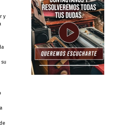
r y
a
da
 su
o
ra
 de