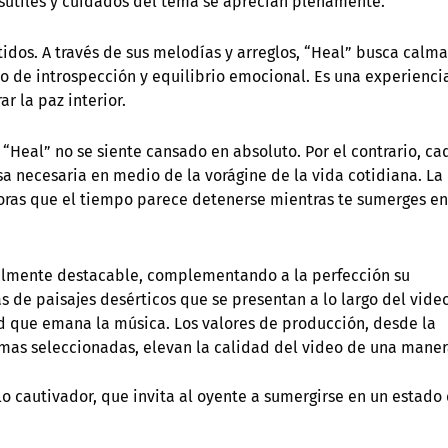
 sutiles y cuidados del tema se aprecian plenamente.
tidos. A través de sus melodías y arreglos, “Heal” busca calma
do de introspección y equilibrio emocional. Es una experienci
r la paz interior.
“Heal” no se siente cansado en absoluto. Por el contrario, ca
a necesaria en medio de la vorágine de la vida cotidiana. La
oras que el tiempo parece detenerse mientras te sumerges en
gualmente destacable, complementando a la perfección su
 de paisajes desérticos que se presentan a lo largo del vide
d que emana la música. Los valores de producción, desde la
tomas seleccionadas, elevan la calidad del video de una mane
o cautivador, que invita al oyente a sumergirse en un estado