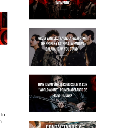
“MOMENTO”
GRETA VAN FLEET ANUNCIA PALACE FOR
THE PEOPLE Y ESTRENA LA EMOTIVA
BALADA “SAW YOU STAND”
TONY IOMMI VUELVE COMO SOLISTA CON
“WORLD ALONE”, PRIMER ADELANTO DE
FROM THE DARK
nto
n