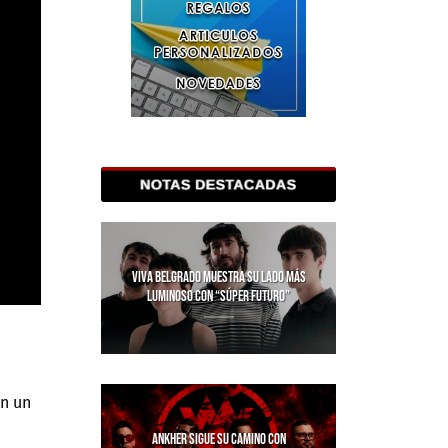
VIVA BELGRADO MUESTRA SU LADO MÁS
LUMINOSO CON “SÚPER FUTURO”
on un
ANKHER SIGUE SU CAMINO CON