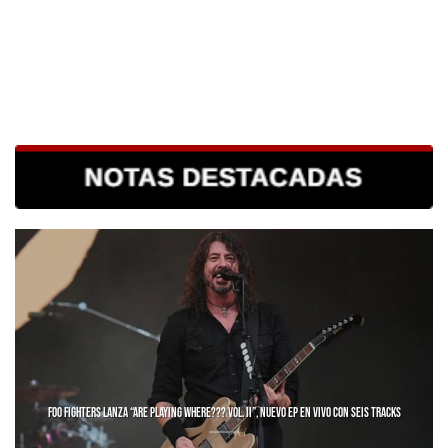
FOO FIGHTERS LANZA “ARE PLAYING WHERE??? VOL. II”, NUEVO EP EN VIVO CON SEIS TRACKS