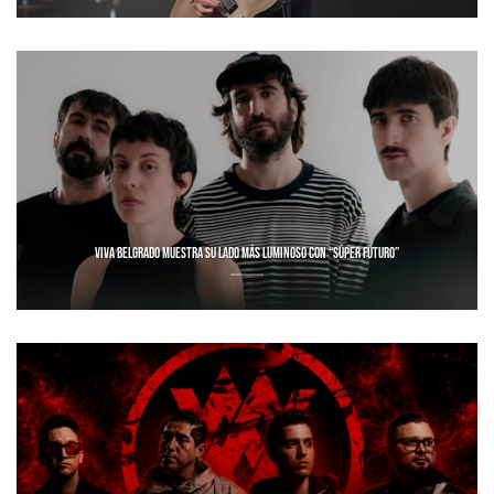
VIVA BELGRADO MUESTRA SU LADO MÁS LUMINOSO CON “SÚPER FUTURO”