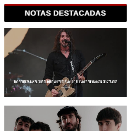
FOO FIGHTERS LANZA “ARE PLAYING WHERE??? VOL. II”, NUEVO EP EN VIVO CON SEIS TRACKS