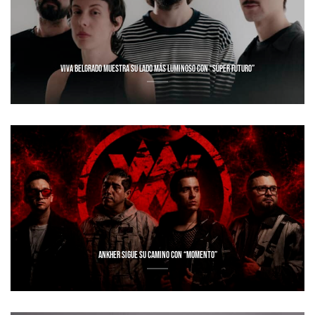
VIVA BELGRADO MUESTRA SU LADO MÁS LUMINOSO CON “SÚPER FUTURO”
ANKHER SIGUE SU CAMINO CON “MOMENTO”