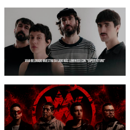
VIVA BELGRADO MUESTRA SU LADO MÁS LUMINOSO CON “SÚPER FUTURO”