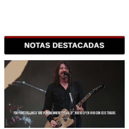
FOO FIGHTERS LANZA “ARE PLAYING WHERE??? VOL. II”, NUEVO EP EN VIVO CON SEIS TRACKS