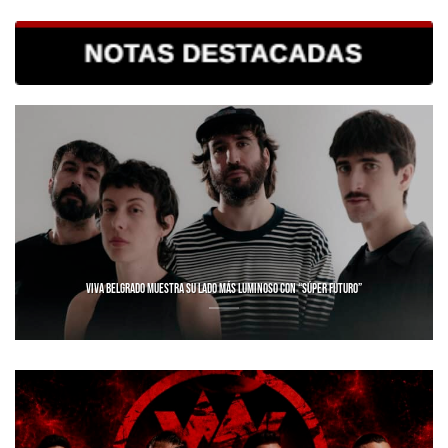
VIVA BELGRADO MUESTRA SU LADO MÁS LUMINOSO CON “SÚPER FUTURO”