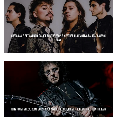
GRETA VAN FLEET ANUNCIA PALACE FOR THE PEOPLE Y ESTRENA LA EMOTIVA BALADA “SAW YOU
STAND”
TONY IOMMI VUELVE COMO SOLISTA CON “WORLD ALONE”, PRIMER ADELANTO DE FROM THE DARK