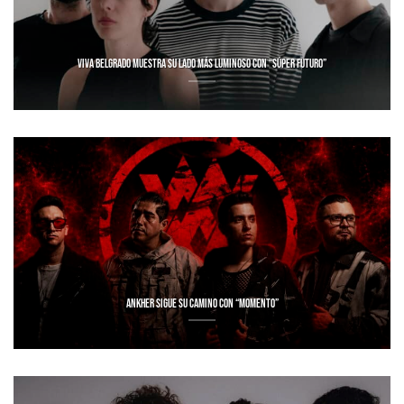
VIVA BELGRADO MUESTRA SU LADO MÁS LUMINOSO CON “SÚPER FUTURO”
ANKHER SIGUE SU CAMINO CON “MOMENTO”