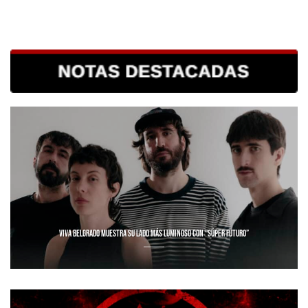
VIVA BELGRADO MUESTRA SU LADO MÁS LUMINOSO CON “SÚPER FUTURO”