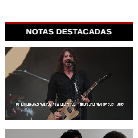
FOO FIGHTERS LANZA “ARE PLAYING WHERE??? VOL. II”, NUEVO EP EN VIVO CON SEIS TRACKS