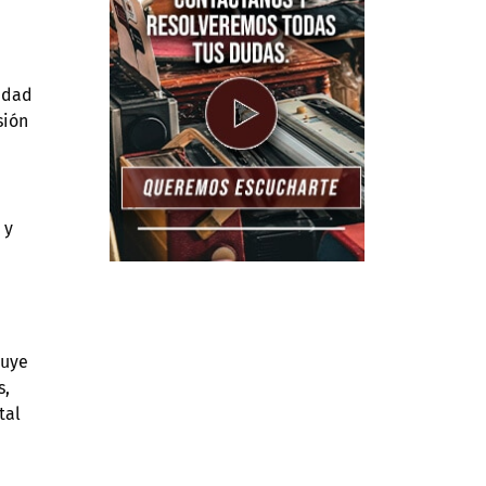
idad
sión
 y
luye
s,
tal