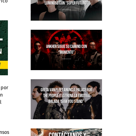
rico
LUMINOSO CON “SÚPER FUTURO”
ANKHER SIGUE SU CAMINO CON
“MOMENTO”
 por
GRETA VAN FLEET ANUNCIA PALACE FOR
ón
THE PEOPLE Y ESTRENA LA EMOTIVA
BALADA “SAW YOU STAND”
l
ensos