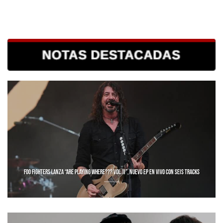
FOO FIGHTERS LANZA “ARE PLAYING WHERE??? VOL. II”, NUEVO EP EN VIVO CON SEIS TRACKS