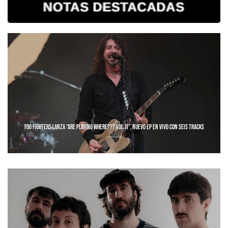
FOO FIGHTERS LANZA “ARE PLAYING WHERE??? VOL. II”, NUEVO EP EN VIVO CON SEIS TRACKS