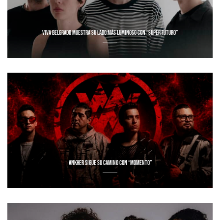
VIVA BELGRADO MUESTRA SU LADO MÁS LUMINOSO CON “SÚPER FUTURO”
ANKHER SIGUE SU CAMINO CON “MOMENTO”