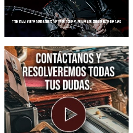
TONY IOMMI VUELVE COMO SOLISTA CON “WORLD ALONE”, PRIMER ADELANTO DE FROM THE DARK