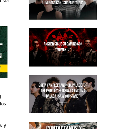
uesta
LUMINOSO CON “SÚPER FUTURO”
y
ANKHER SIGUE SU CAMINO CON
“MOMENTO”
GRETA VAN FLEET ANUNCIA PALACE FOR
THE PEOPLE Y ESTRENA LA EMOTIVA
BALADA “SAW YOU STAND”
l
dos
er
y