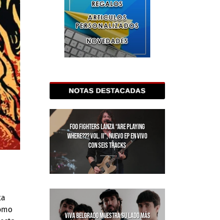
FOO FIGHTERS LANZA “ARE PLAYING
WHERE??? VOL. II”, NUEVO EP EN VIVO
CON SEIS TRACKS
ta
como
VIVA BELGRADO MUESTRA SU LADO MÁS