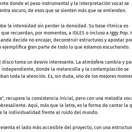
ente donde el peso instrumental y la interpretación vocal se
ntra oscuro, de esos que se sienten más que se entienden.
ube la intensidad sin perder la densidad. Su base rítmica es
s que recuerdan, por momentos, a IDLES o incluso a Iggy Pop. 
banda decide no encajar, deconstruir estructuras y apostar por
uda ejemplifica gran parte de todo lo que estamos escuchando.
, el disco toma un desvío interesante. La atmósfera cambia y p
a independiente, donde la melancolía y la contemplación se
roban toda la atención. Es, sin duda, uno de los mejores mome
”, recupera la consistencia inicial, pero con una melodía voc
bresaliente. Aquí, más que la letra, es la forma de cantar la 
e la individualidad frente al ruido del mundo.
resenta el lado más accesible del proyecto, con una estructur