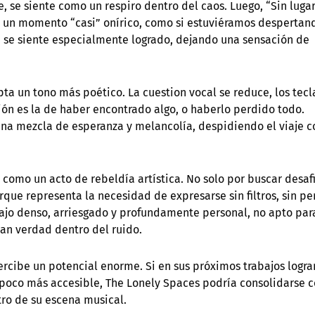
 se siente como un respiro dentro del caos. Luego, “Sin luga
ce un momento “casi” onírico, como si estuviéramos despertan
ma se siente especialmente logrado, dejando una sensación de
ta un tono más poético. La cuestion vocal se reduce, los tec
ción es la de haber encontrado algo, o haberlo perdido todo.
 una mezcla de esperanza y melancolía, despidiendo el viaje c
e como un acto de rebeldía artística. No solo por buscar desaf
rque representa la necesidad de expresarse sin filtros, sin pe
abajo denso, arriesgado y profundamente personal, no apto par
an verdad dentro del ruido.
ercibe un potencial enorme. Si en sus próximos trabajos logra
 poco más accesible, The Lonely Spaces podría consolidarse 
ro de su escena musical.