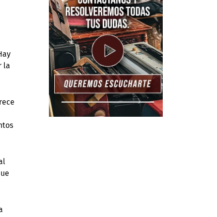
Hay
 la
arece
ntos
al
que
a