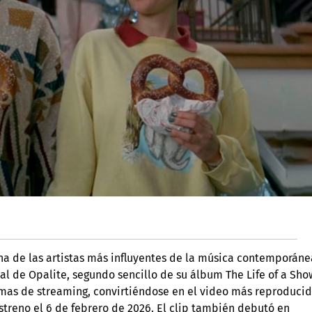
na de las artistas más influyentes de la música contemporáne
l de Opalite, segundo sencillo de su álbum The Life of a Sho
ormas de streaming, convirtiéndose en el video más reproduci
streno el 6 de febrero de 2026. El clip también debutó en