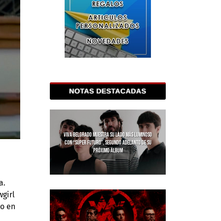
VIVA BELGRADO MUESTRA SU LADO MÁS LUMINOSO
CON “SÚPER FUTURO”, SEGUNDO ADELANTO DE SU
PRÓXIMO ÁLBUM
a.
wgirl
do en