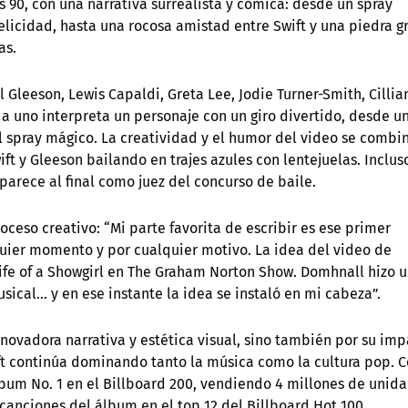
s 90, con una narrativa surrealista y cómica: desde un spray
licidad, hasta una rocosa amistad entre Swift y una piedra gr
as.
 Gleeson, Lewis Capaldi, Greta Lee, Jodie Turner-Smith, Cillia
 uno interpreta un personaje con un giro divertido, desde u
l spray mágico. La creatividad y el humor del video se combi
ft y Gleeson bailando en trajes azules con lentejuelas. Inclus
parece al final como juez del concurso de baile.
oceso creativo: “Mi parte favorita de escribir es ese primer
quier momento y por cualquier motivo. La idea del video de
ife of a Showgirl en The Graham Norton Show. Domhnall hizo 
ical… y en ese instante la idea se instaló en mi cabeza”.
nnovadora narrativa y estética visual, sino también por su im
t continúa dominando tanto la música como la cultura pop. 
 álbum No. 1 en el Billboard 200, vendiendo 4 millones de unid
canciones del álbum en el top 12 del Billboard Hot 100,