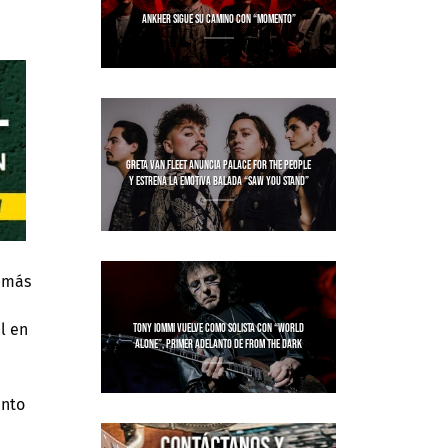
ANKHER SIGUE SU CAMINO CON “MOMENTO”
GRETA VAN FLEET ANUNCIA PALACE FOR THE PEOPLE
Y ESTRENA LA EMOTIVA BALADA “SAW YOU STAND”
n más
l en
TONY IOMMI VUELVE COMO SOLISTA CON “WORLD
ALONE”, PRIMER ADELANTO DE FROM THE DARK
unto