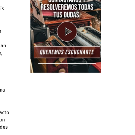
is
n
n
nan
o,
una
pacto
Con
ades