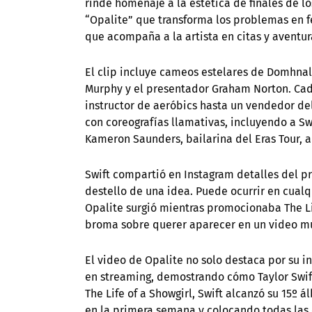
rinde homenaje a la estética de finales de lo
“Opalite” que transforma los problemas en fe
que acompaña a la artista en citas y aventur
El clip incluye cameos estelares de Domhnall
Murphy y el presentador Graham Norton. Cada
instructor de aeróbics hasta un vendedor de
con coreografías llamativas, incluyendo a Swi
Kameron Saunders, bailarina del Eras Tour, a
Swift compartió en Instagram detalles del pr
destello de una idea. Puede ocurrir en cual
Opalite surgió mientras promocionaba The L
broma sobre querer aparecer en un video mus
El video de Opalite no solo destaca por su i
en streaming, demostrando cómo Taylor Swif
The Life of a Showgirl, Swift alcanzó su 15º
en la primera semana y colocando todas las 