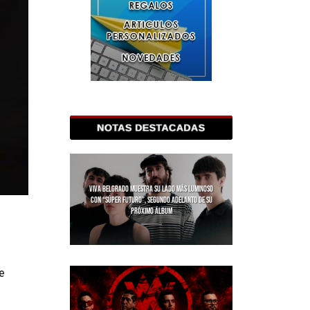
VIVA BELGRADO MUESTRA SU LADO MÁS LUMINOSO
CON “SÚPER FUTURO”, SEGUNDO ADELANTO DE SU
PRÓXIMO ÁLBUM
e