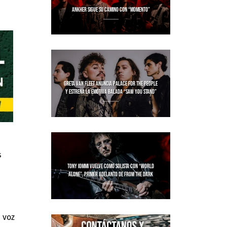
ANKHER SIGUE SU CAMINO CON “MOMENTO”
GRETA VAN FLEET ANUNCIA PALACE FOR THE PEOPLE
Y ESTRENA LA EMOTIVA BALADA “SAW YOU STAND”
s
TONY IOMMI VUELVE COMO SOLISTA CON “WORLD
ALONE”, PRIMER ADELANTO DE FROM THE DARK
 voz