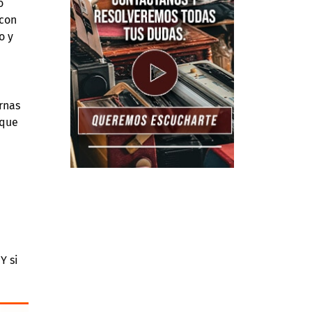
o
 con
o y
rnas
 que
Y si