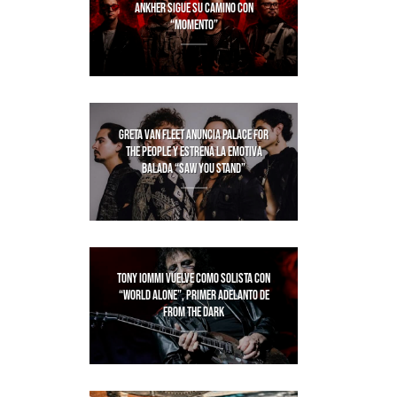
ANKHER SIGUE SU CAMINO CON
“MOMENTO”
GRETA VAN FLEET ANUNCIA PALACE FOR
THE PEOPLE Y ESTRENA LA EMOTIVA
BALADA “SAW YOU STAND”
TONY IOMMI VUELVE COMO SOLISTA CON
“WORLD ALONE”, PRIMER ADELANTO DE
FROM THE DARK