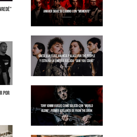
NREDÉ”
ANKHER SIGUE SU CAMINO CON “MOMENTO”
GRETA VAN FLEET ANUNCIA PALACE FOR THE PEOPLE
Y ESTRENA LA EMOTIVA BALADA “SAW YOU STAND”
R POR
TONY IOMMI VUELVE COMO SOLISTA CON “WORLD
ALONE”, PRIMER ADELANTO DE FROM THE DARK