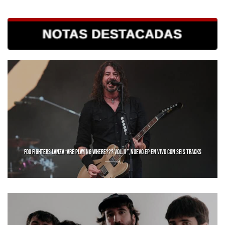
FOO FIGHTERS LANZA “ARE PLAYING WHERE??? VOL. II”, NUEVO EP EN VIVO CON SEIS TRACKS