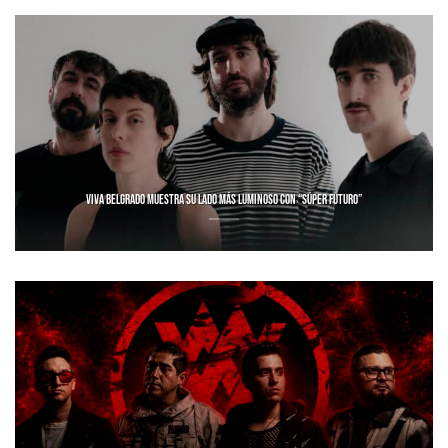
VIVA BELGRADO MUESTRA SU LADO MÁS LUMINOSO CON “SÚPER FUTURO”