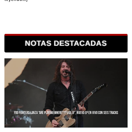
FOO FIGHTERS LANZA “ARE PLAYING WHERE??? VOL. II”, NUEVO EP EN VIVO CON SEIS TRACKS