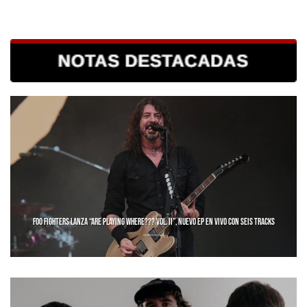
FOO FIGHTERS LANZA “ARE PLAYING WHERE??? VOL. II”, NUEVO EP EN VIVO CON SEIS TRACKS