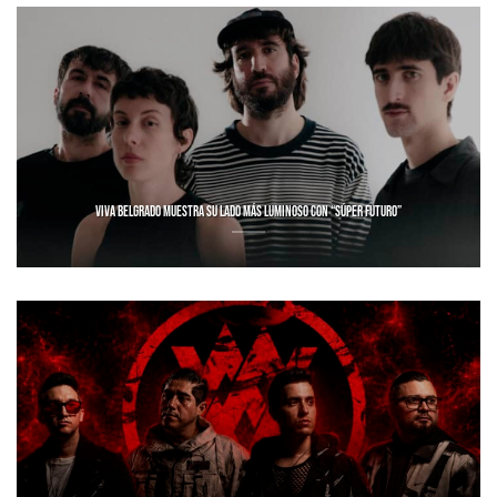
VIVA BELGRADO MUESTRA SU LADO MÁS LUMINOSO CON “SÚPER FUTURO”