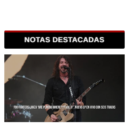
FOO FIGHTERS LANZA “ARE PLAYING WHERE??? VOL. II”, NUEVO EP EN VIVO CON SEIS TRACKS