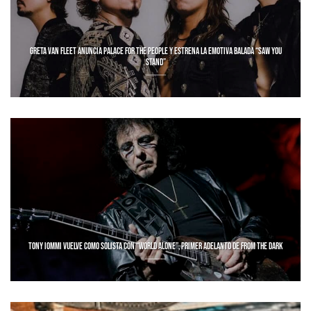
GRETA VAN FLEET ANUNCIA PALACE FOR THE PEOPLE Y ESTRENA LA EMOTIVA BALADA “SAW YOU
STAND”
TONY IOMMI VUELVE COMO SOLISTA CON “WORLD ALONE”, PRIMER ADELANTO DE FROM THE DARK