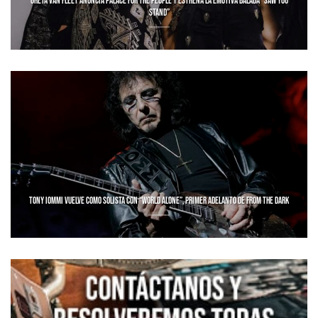
GRETA VAN FLEET ANUNCIA PALACE FOR THE PEOPLE Y ESTRENA LA EMOTIVA BALADA “SAW YOU
STAND”
TONY IOMMI VUELVE COMO SOLISTA CON “WORLD ALONE”, PRIMER ADELANTO DE FROM THE DARK