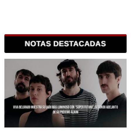
VIVA BELGRADO MUESTRA SU LADO MÁS LUMINOSO CON “SÚPER FUTURO”, SEGUNDO ADELANTO
DE SU PRÓXIMO ÁLBUM