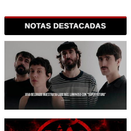
VIVA BELGRADO MUESTRA SU LADO MÁS LUMINOSO CON “SÚPER FUTURO”