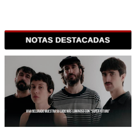
VIVA BELGRADO MUESTRA SU LADO MÁS LUMINOSO CON “SÚPER FUTURO”