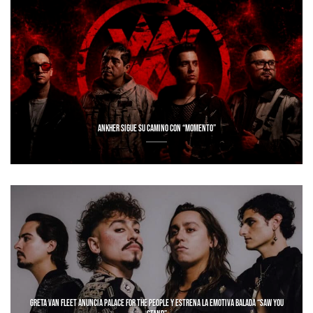
ANKHER SIGUE SU CAMINO CON “MOMENTO”
GRETA VAN FLEET ANUNCIA PALACE FOR THE PEOPLE Y ESTRENA LA EMOTIVA BALADA “SAW YOU