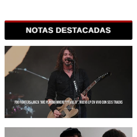
FOO FIGHTERS LANZA “ARE PLAYING WHERE??? VOL. II”, NUEVO EP EN VIVO CON SEIS TRACKS