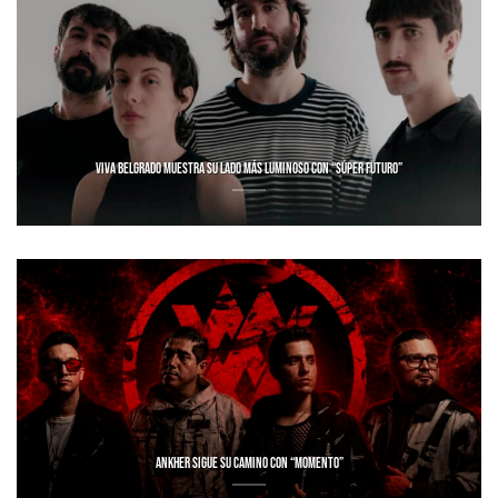
VIVA BELGRADO MUESTRA SU LADO MÁS LUMINOSO CON “SÚPER FUTURO”
ANKHER SIGUE SU CAMINO CON “MOMENTO”