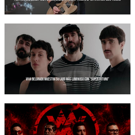
VIVA BELGRADO MUESTRA SU LADO MÁS LUMINOSO CON “SÚPER FUTURO”