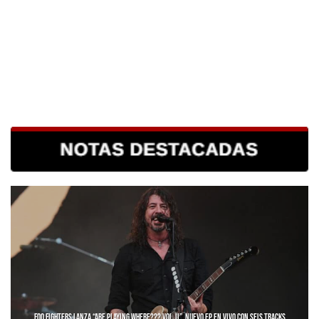
FOO FIGHTERS LANZA “ARE PLAYING WHERE??? VOL. II”, NUEVO EP EN VIVO CON SEIS TRACKS