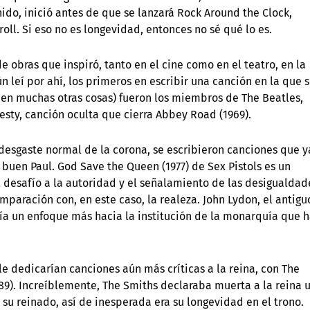
nido, inició antes de que se lanzará Rock Around the Clock,
oll. Si eso no es longevidad, entonces no sé qué lo es.
e obras que inspiró, tanto en el cine como en el teatro, en la
ún leí por ahí, los primeros en escribir una canción en la que 
 en muchas otras cosas) fueron los miembros de The Beatles,
sty, canción oculta que cierra Abbey Road (1969).
 desgaste normal de la corona, se escribieron canciones que y
 buen Paul. God Save the Queen (1977) de Sex Pistols es un
l desafío a la autoridad y el señalamiento de las desigualdad
mparación con, en este caso, la realeza. John Lydon, el antigu
nía un enfoque más hacia la institución de la monarquía que 
e dedicarían canciones aún más críticas a la reina, con The
89). Increíblemente, The Smiths declaraba muerta a la reina 
 su reinado, así de inesperada era su longevidad en el trono.