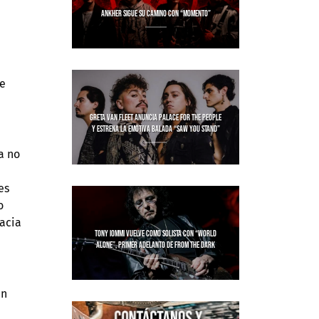
ANKHER SIGUE SU CAMINO CON “MOMENTO”
se
GRETA VAN FLEET ANUNCIA PALACE FOR THE PEOPLE
Y ESTRENA LA EMOTIVA BALADA “SAW YOU STAND”
a no
es
o
hacia
TONY IOMMI VUELVE COMO SOLISTA CON “WORLD
ALONE”, PRIMER ADELANTO DE FROM THE DARK
un