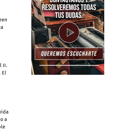
ueen
ta
 II.
 El
vida
do a
ble