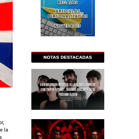
VIVA BELGRADO MUESTRA SU LADO MÁS LUMINOSO
CON “SÚPER FUTURO”, SEGUNDO ADELANTO DE SU
PRÓXIMO ÁLBUM
r,
e la
a