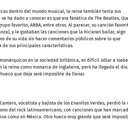
ticas dentro del mundo musical, la reina también tenía sus
e se ha dado a conocer es que era fanática de The Beatles, Q
grupo favorito, ABBA, entre otros. Al parecer, su canción favori
nza), y le gustaban las canciones que la hicieran bailar, algo
os de su vida sin hacer comentarios públicos sobre lo que
de sus principales características.
onárquicos en la sociedad británica, es difícil odiar a Isabel
n la reina como monarca de Inglaterra, pero ha llegado el día.
 hueco que deja será imposible de llenar.
ntero, vocalista y bajista de los Enanitos Verdes, perdió la 
ícono del rock latinoamericano, con canciones que han marca
ntina como en México. Otro hueco muy grande que será imposi