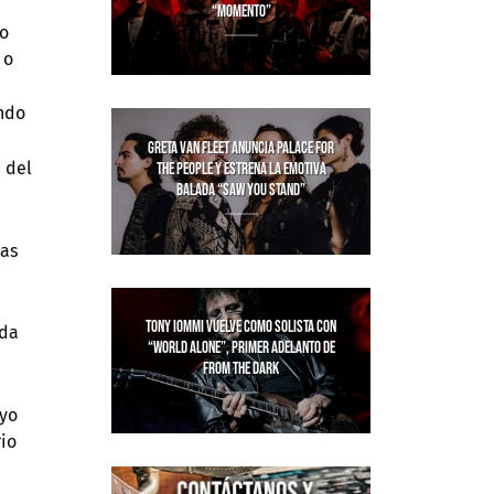
“MOMENTO”
ho
 o
endo
GRETA VAN FLEET ANUNCIA PALACE FOR
 del
THE PEOPLE Y ESTRENA LA EMOTIVA
BALADA “SAW YOU STAND”
mas
TONY IOMMI VUELVE COMO SOLISTA CON
rda
“WORLD ALONE”, PRIMER ADELANTO DE
FROM THE DARK
uyo
io