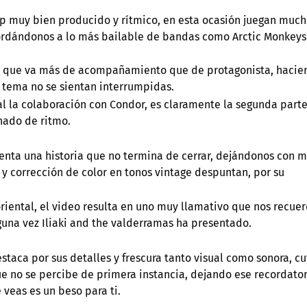
op muy bien producido y rítmico, en esta ocasión juegan muc
cordándonos a lo más bailable de bandas como Arctic Monkeys
iente que va más de acompañamiento que de protagonista, haci
l tema no se sientan interrumpidas.
 la colaboración con Condor, es claramente la segunda parte
nado de ritmo.
senta una historia que no termina de cerrar, dejándonos con 
y corrección de color en tonos vintage despuntan, por su
oriental, el video resulta en uno muy llamativo que nos recue
guna vez Iliaki and the valderramas ha presentado.
destaca por sus detalles y frescura tanto visual como sonora, c
e no se percibe de primera instancia, dejando ese recordator
 veas es un beso para ti.