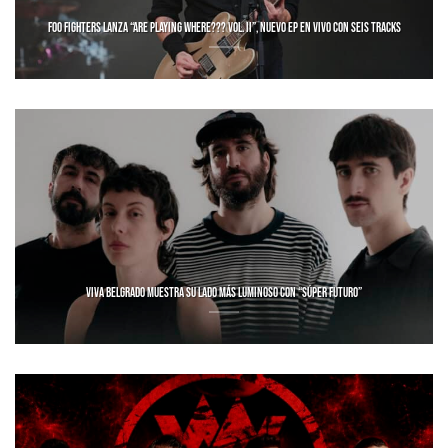
FOO FIGHTERS LANZA “ARE PLAYING WHERE??? VOL. II”, NUEVO EP EN VIVO CON SEIS TRACKS
VIVA BELGRADO MUESTRA SU LADO MÁS LUMINOSO CON “SÚPER FUTURO”