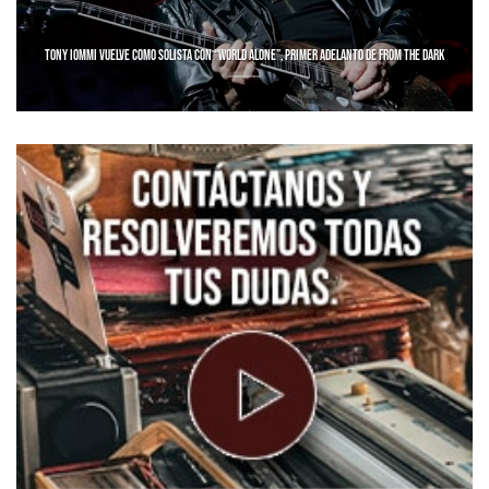
TONY IOMMI VUELVE COMO SOLISTA CON “WORLD ALONE”, PRIMER ADELANTO DE FROM THE DARK