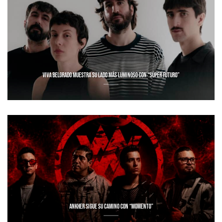
VIVA BELGRADO MUESTRA SU LADO MÁS LUMINOSO CON “SÚPER FUTURO”
ANKHER SIGUE SU CAMINO CON “MOMENTO”