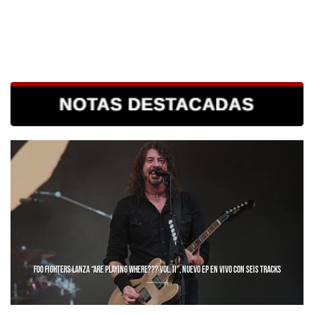
FOO FIGHTERS LANZA “ARE PLAYING WHERE??? VOL. II”, NUEVO EP EN VIVO CON SEIS TRACKS