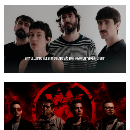
VIVA BELGRADO MUESTRA SU LADO MÁS LUMINOSO CON “SÚPER FUTURO”