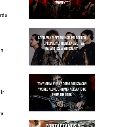
“MOMENTO”
erda
y
GRETA VAN FLEET ANUNCIA PALACE FOR
THE PEOPLE Y ESTRENA LA EMOTIVA
BALADA “SAW YOU STAND”
an
TONY IOMMI VUELVE COMO SOLISTA CON
“WORLD ALONE”, PRIMER ADELANTO DE
ir
FROM THE DARK
ra