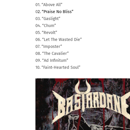
01. “Above All”
0
2. “Praise No Bliss”
03. “Gaslight”
04. “Chum”
05. “Revolt”
06. “Let The Wasted Die”
07. “Imposter”
08. “The Cavalier”
09. “Ad Infinitum”
10. “Faint-Hearted Soul”