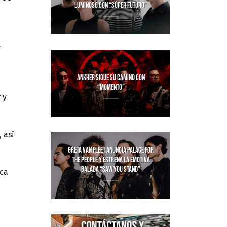
LUMINOSO CON “SÚPER FUTURO”
y
ANKHER SIGUE SU CAMINO CON
“MOMENTO”
 y
 así
GRETA VAN FLEET ANUNCIA PALACE FOR
THE PEOPLE Y ESTRENA LA EMOTIVA
BALADA “SAW YOU STAND”
ica