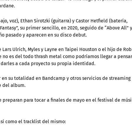
ardane.
o, voz), Ethan Sirotzki (guitarra) y Castor Hetfield (batería,
antasy”, su primer sencillo, en 2020, seguido de “Above All” 
 año pasado y aparecen en su disco debut.
e Lars Ulrich, Myles y Layne en Taipei Houston o el hijo de Rob
ane no es del todo thrash metal como podríamos llegar a pensar
 darles a cada proyecto su propia identidad.
 en su totalidad en Bandcamp y otros servicios de streaming ,
te del album.
se preparan para tocar a finales de mayo en el festival de mús
sí como el tracklist del mismo: