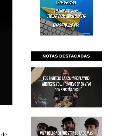
FOO FIGHTERS LANZA “ARE PLAYING
WHERE??? VOL. II”, NUEVO EP EN VIVO
CON SEIS TRACKS
VIVA BELGRADO MUESTRA SU LADO MÁS
m de