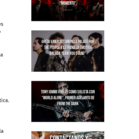
“MOMENTO”
es
o
GRETA VAN FLEET ANUNCIA PALACE FOR
THE PEOPLE Y ESTRENA LA EMOTIVA
BALADA “SAW YOU STAND”
ta
TONY IOMMI VUELVE COMO SOLISTA CON
“WORLD ALONE”, PRIMER ADELANTO DE
tica.
FROM THE DARK
la