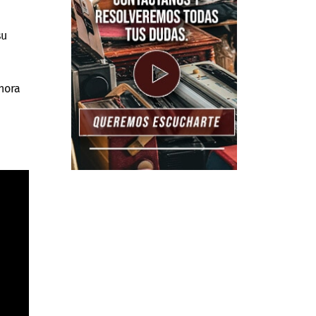
su
hora