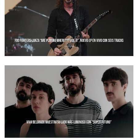
FOO FIGHTERS LANZA “ARE PLAYING WHERE??? VOL. II”, NUEVO EP EN VIVO CON SEIS TRACKS
VIVA BELGRADO MUESTRA SU LADO MÁS LUMINOSO CON “SÚPER FUTURO”