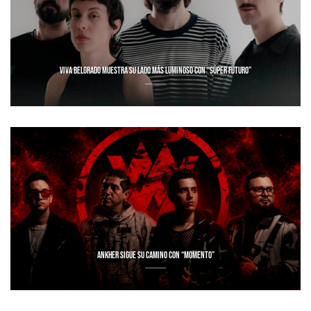
VIVA BELGRADO MUESTRA SU LADO MÁS LUMINOSO CON “SÚPER FUTURO”
ANKHER SIGUE SU CAMINO CON “MOMENTO”