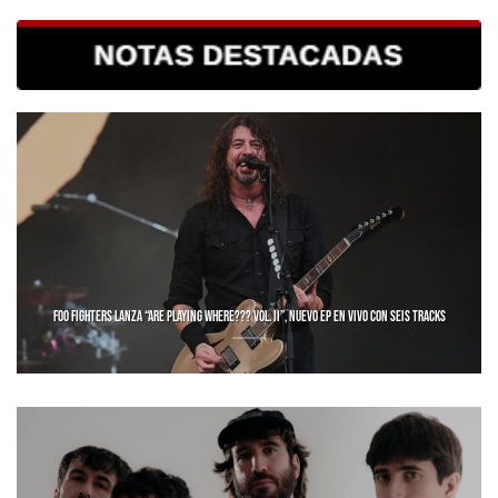
FOO FIGHTERS LANZA “ARE PLAYING WHERE??? VOL. II”, NUEVO EP EN VIVO CON SEIS TRACKS