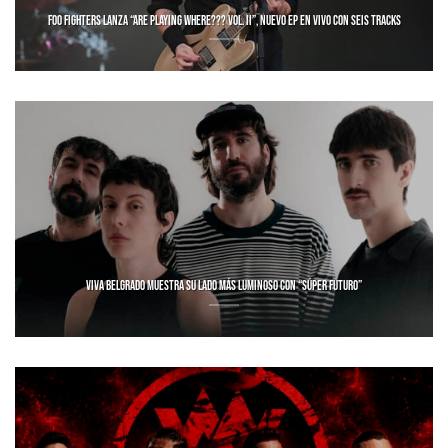
FOO FIGHTERS LANZA “ARE PLAYING WHERE??? VOL. II”, NUEVO EP EN VIVO CON SEIS TRACKS
VIVA BELGRADO MUESTRA SU LADO MÁS LUMINOSO CON “SÚPER FUTURO”